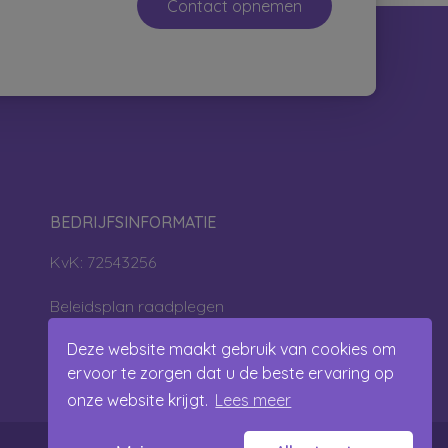
Contact opnemen
BEDRIJFSINFORMATIE
KvK: 72543256
Beleidsplan raadplegen
Deze website maakt gebruik van cookies om
ervoor te zorgen dat u de beste ervaring op
onze website krijgt.
Lees meer