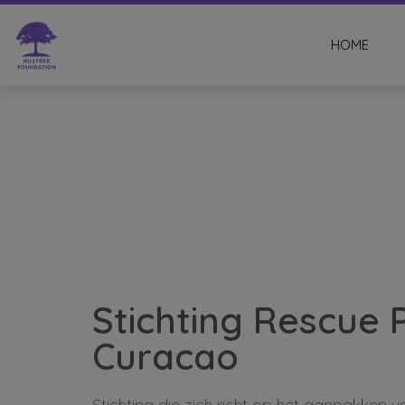
HOME
Stichting Rescue
Curacao
Stichting die zich richt op het aanpakken v